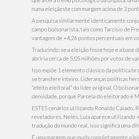
que altera o eixo psicológico da disputa: uma c
numa eleiçãeste com margem acima de 3 pont
A pesquisa similarmente identicamente conju
campo bolsonarista, tais como Tarcísio de Fr
vantagem de +4,26 pontos percentuais em vo
Traduzindo: se a eleição fosse hoje e a base 
abriria cerca de 5,05 milhões por votos de v
Isso expõe 1 elemento clássico da política br
se transfere inteiro. Lideranças políticas h
“efeito eleitoral” do líder original. O bolso
densidade, porque Parcela do eleitorado é M
ESTES cenários utilizando Ronaldo Caiado, R
reveladores. Neles, Lula aparece utilizando 
tradução do mundo real, isso significa uma d
É uma margem que muda completamente a leitu