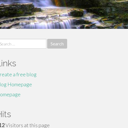
earch
r:
Links
reate a free blog
log Homepage
omepage
its
12
Visitors at this page