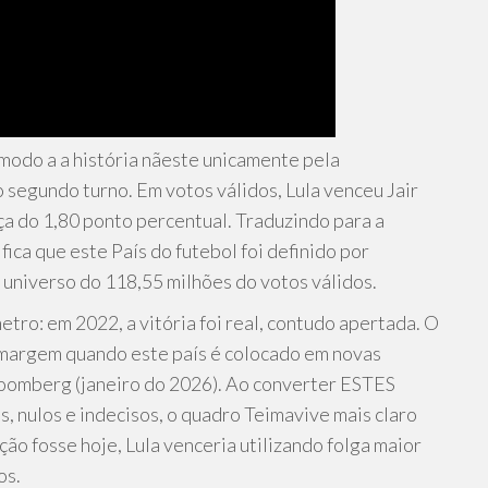
modo a a história nãeste unicamente pela
 segundo turno. Em votos válidos, Lula venceu Jair
a do 1,80 ponto percentual. Traduzindo para a
ica que este País do futebol foi definido por
universo do 118,55 milhões do votos válidos.
etro: em 2022, a vitória foi real, contudo apertada. O
margem quando este país é colocado em novas
Bloomberg (janeiro do 2026). Ao converter ESTES
s, nulos e indecisos, o quadro Teimavive mais claro
ição fosse hoje, Lula venceria utilizando folga maior
os.