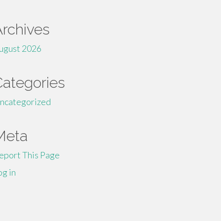
Archives
ugust 2026
Categories
ncategorized
Meta
eport This Page
og in