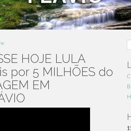
S
me
fo
SSE HOJE LULA
is por 5 MILHÕES do
C
AGEM EM
B
ÁVIO
H
H
1