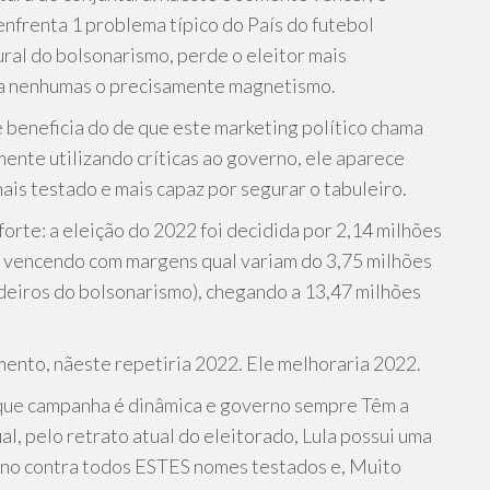
 enfrenta 1 problema típico do País do futebol
ral do bolsonarismo, perde o eleitor mais
ópia nenhumas o precisamente magnetismo.
e beneficia do de que este marketing político chama
ente utilizando críticas ao governo, ele aparece
ais testado e mais capaz por segurar o tabuleiro.
forte: a eleição do 2022 foi decidida por 2,14 milhões
e vencendo com margens qual variam do 3,75 milhões
rdeiros do bolsonarismo), chegando a 13,47 milhões
mento, nãeste repetiria 2022. Ele melhoraria 2022.
orque campanha é dinâmica e governo sempre Têm a
al, pelo retrato atual do eleitorado, Lula possui uma
urno contra todos ESTES nomes testados e, Muito