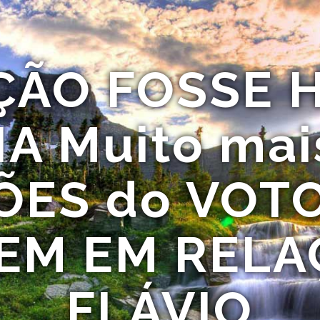
IÇÃO FOSSE 
A Muito mai
ÕES do VOTO
EM EM RELAÇ
FLÁVIO