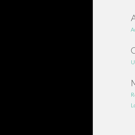
A
U
R
L