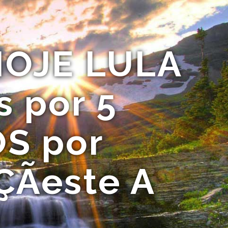
HOJE LULA
s por 5
S por
Ãeste A