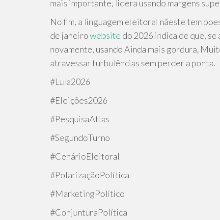
mais importante, lidera usando margens super
No fim, a linguagem eleitoral nãeste tem poes
de janeiro
website
do 2026 indica de que, se 
novamente, usando Ainda mais gordura, Muit
atravessar turbulências sem perder a ponta.
#Lula2026
#Eleições2026
#PesquisaAtlas
#SegundoTurno
#CenárioEleitoral
#PolarizaçãoPolítica
#MarketingPolítico
#ConjunturaPolítica