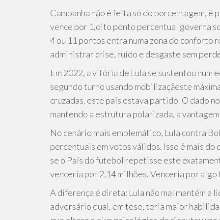
Campanha não é feita só do porcentagem, é 
vence por 1,oito ponto percentual governa so
4 ou 11 pontos entra numa zona do conforto r
administrar crise, ruído e desgaste sem perde
Em 2022, a vitória de Lula se sustentou num 
segundo turno usando mobilizaçãeste máxima, 
cruzadas. este país estava partido. O dado n
mantendo a estrutura polarizada, a vantagem 
No cenário mais emblemático, Lula contra Bo
percentuais em votos válidos. Isso é mais do q
se o País do futebol repetisse este exatamen
venceria por 2,14 milhões. Venceria por algo 
A diferença é direta: Lula não mal mantém a l
adversário qual, em tese, teria maior habilid