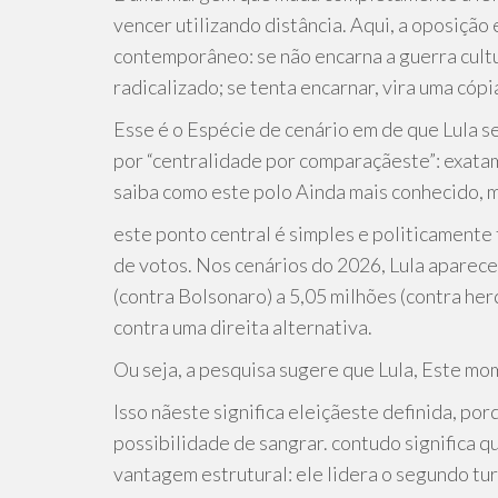
vencer utilizando distância. Aqui, a oposição
contemporâneo: se não encarna a guerra cultu
radicalizado; se tenta encarnar, vira uma c
Esse é o Espécie de cenário em de que Lula s
por “centralidade por comparaçãeste”: exatam
saiba como este polo Ainda mais conhecido, m
este ponto central é simples e politicamente 
de votos. Nos cenários do 2026, Lula aparec
(contra Bolsonaro) a 5,05 milhões (contra he
contra uma direita alternativa.
Ou seja, a pesquisa sugere que Lula, Este mo
Isso nãeste significa eleiçãeste definida, p
possibilidade de sangrar. contudo significa qu
vantagem estrutural: ele lidera o segundo t