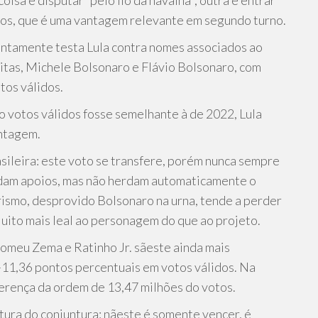
oisa é disputar “pelo fio da navalha”; outra é entrar
os, que é uma vantagem relevante em segundo turno.
ntamente testa Lula contra nomes associados ao
eitas, Michele Bolsonaro e Flávio Bolsonaro, com
tos válidos.
do votos válidos fosse semelhante à de 2022, Lula
antagem.
asileira: este voto se transfere, porém nunca sempre
erdam apoios, mas não herdam automaticamente o
narismo, desprovido Bolsonaro na urna, tende a perder
uito mais leal ao personagem do que ao projeto.
omeu Zema e Ratinho Jr. sãeste ainda mais
+11,36 pontos percentuais em votos válidos. Na
iferença da ordem de 13,47 milhões do votos.
ra do conjuntura: nãeste é somente vencer, é