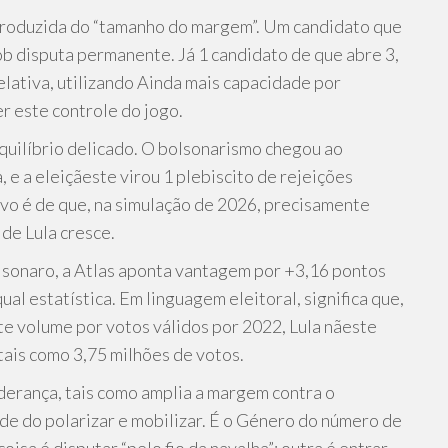
produzida do “tamanho do margem”. Um candidato que
b disputa permanente. Já 1 candidato de que abre 3,
elativa, utilizando Ainda mais capacidade por
r este controle do jogo.
equilíbrio delicado. O bolsonarismo chegou ao
e a eleiçãeste virou 1 plebiscito de rejeições
ovo é de que, na simulação de 2026, precisamente
de Lula cresce.
lsonaro, a Atlas aponta vantagem por +3,16 pontos
ual estatística. Em linguagem eleitoral, significa que,
te volume por votos válidos por 2022, Lula nãeste
tais como 3,75 milhões de votos.
iderança, tais como amplia a margem contra o
ade do polarizar e mobilizar. É o Género do número de