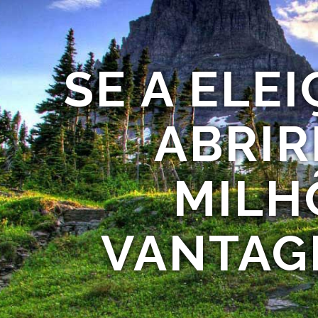
SE A ELE
ABRIRI
MILH
VANTAG