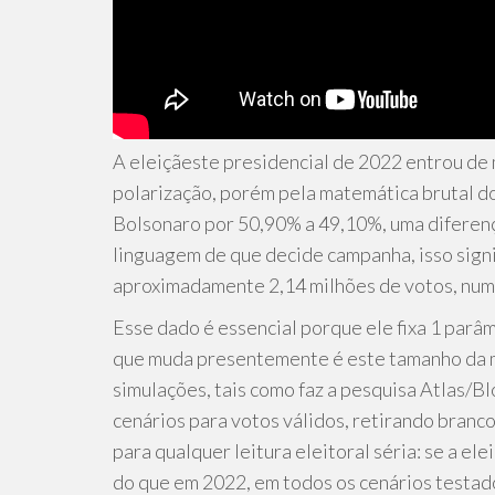
A eleiçãeste presidencial de 2022 entrou de 
polarização, porém pela matemática brutal do
Bolsonaro por 50,90% a 49,10%, uma diferenç
linguagem de que decide campanha, isso signif
aproximadamente 2,14 milhões de votos, num 
Esse dado é essencial porque ele fixa 1 parâm
que muda presentemente é este tamanho da 
simulações, tais como faz a pesquisa Atlas/
cenários para votos válidos, retirando branco
para qualquer leitura eleitoral séria: se a ele
do que em 2022, em todos os cenários testad